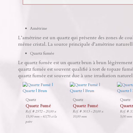
Amétrine
L’amétrine est un quartz qui présente des zones de coul
même cristal. La source principale d’amétrine naturell
Quartz fumée
Le quartz fumée est un quartz brun à brun légèrement
quartz fumée est souvent qualifié à tort de topaze fu
quartz fumée est souvent due à une irradiation naturel
Quartz
Quartz
Quartz
Quartz Fumé
Quartz Fumé
Quart
Réf. # 2572 - 20,00 x
Réf. # 3013 - 20,00 x
Réf. # 3
15,00 mm - 63,75 ct la
10,00 mm
5,00 mm
paire