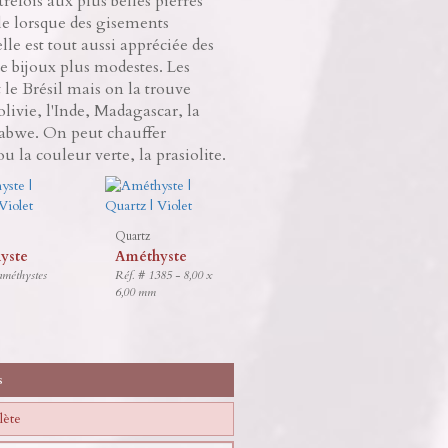
refois aux plus belles pierres
le lorsque des gisements
le est tout aussi appréciée des
e bijoux plus modestes. Les
le Brésil mais on la trouve
ivie, l'Inde, Madagascar, la
babwe. On peut chauffer
u la couleur verte, la prasiolite.
Quartz
yste
Améthyste
améthystes
Réf. # 1385 - 8,00 x
6,00 mm
s
lète