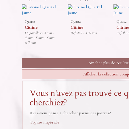
Quartz
Quartz
Quartz
Citrine
Citrine
Citrin
Disponible en 3 mm -
Réf. 240 - 4,00 mm
Réf. # 1
4 mm - 5 mm - 6 mm
et 7 mm
Afficher plus de résultat
Afficher la collection comp
Vous n'avez pas trouvé ce 
cherchiez?
Avez-vous pensé à chercher parmi ces pierres?
Topaze impériale