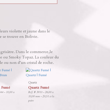
eurs violette et jaune dans le
e se trouve en Bolivie.
 grisâtre. Dans le commerce,le
mée ou Smoky Topaz. La couleur du
le ou non d’un cristal de roche.
Quartz
z Fumé
Quartz Fumé
344 - 10,00 x
Réf. # 3910 - 26,00 x
10,00 mm - 20,51 ct la
paire