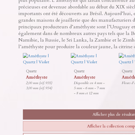
plus populaire. L’améthyste qui faisait concurrence aut
précieuses est devenue abordable au début du XIX sièc
importants ont été découverts au Brésil. Aujourd’hui, el
grandes maisons de joaillerie que des manufacturiers d
principaux producteurs d’améthyste sont l’Uruguay et 
également dans de nombreux autres pays tels que la Bol
Namibie, la Russie, le Sri Lanka, la Zambie et le Zim
l’améthyste pour produire la couleur jaune, la citrine o
Quartz
Quartz
Quartz
Améthyste
Améthyste
Améth
2,00 mm (réf. 935)
Disponible en 4 mm -
Fleurs d'
3,00 mm (réf. 934)
5 mm - 6 mm - 7 mm
- 8 mm et 12 mm
Afficher plus de résultat
Afficher la collection comp