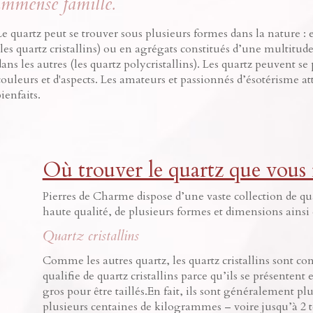
immense famille.
Le quartz peut se trouver sous plusieurs formes dans la nature :
(les quartz cristallins) ou en agrégats constitués d’une multitu
dans les autres (les quartz polycristallins). Les quartz peuvent
couleurs et d'aspects. Les amateurs et passionnés d’ésotérisme a
bienfaits.
Où trouver le quartz que vous
Pierres de Charme dispose d’une vaste collection de quart
haute qualité, de plusieurs formes et dimensions ainsi q
Quartz cristallins
Comme les autres quartz, les quartz cristallins sont con
qualifie de quartz cristallins parce qu’ils se présentent e
gros pour être taillés.En fait, ils sont généralement pl
plusieurs centaines de kilogrammes – voire jusqu’à 2 